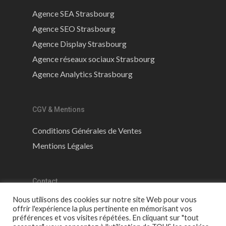
Agence SEA Strasbourg
Agence SEO Strasbourg
Agence Display Strasbourg
Agence réseaux sociaux Strasbourg
Agence Analytics Strasbourg
CGV & Mentions
Conditions Générales de Ventes
Mentions Légales
Contact
Nous utilisons des cookies sur notre site Web pour vous
7 rue des peupliers 67240 Gries
offrir l'expérience la plus pertinente en mémorisant vos
préférences et vos visites répétées. En cliquant sur "tout